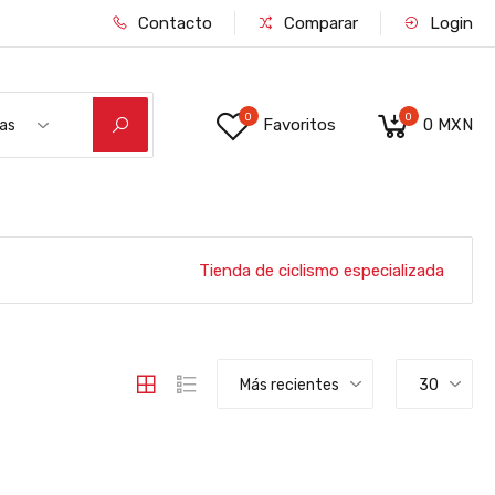
Contacto
Comparar
Login
0
0
Favoritos
0 MXN
ías
RDE/NEGRO M
Tienda de ciclismo especializada
Más recientes
30