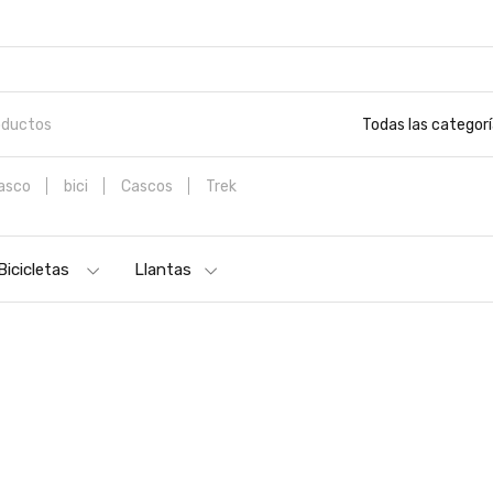
Todas las categor
asco
bici
Cascos
Trek
ICICLETA DE MONTAÑA SPECIALIZED ROCKHOPPER SPORT NEW 29 VE
Bicicletas
Llantas