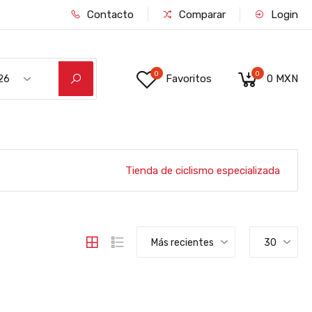
Contacto
Comparar
Login
0
0
Favoritos
0 MXN
26
RDE/NEGRO M
Tienda de ciclismo especializada
Más recientes
30