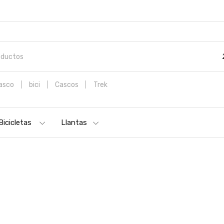
asco
bici
Cascos
Trek
ICICLETA DE MONTAÑA SPECIALIZED ROCKHOPPER SPORT NEW 29 VE
Bicicletas
Llantas