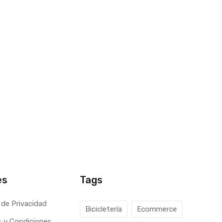
es
Tags
 de Privacidad
Bicicletería
Ecommerce
 y Condiciones