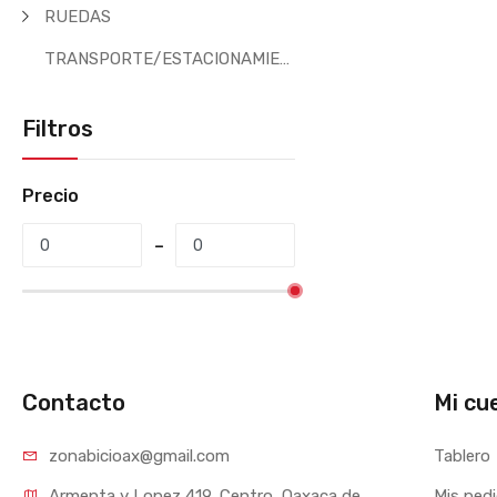
RUEDAS
TRANSPORTE/ESTACIONAMIENTO
Filtros
Precio
Contacto
Mi cu
zonabicioax@gmail.com
Tablero
Armenta y Lopez 419, Centro, Oaxaca de 
Mis ped