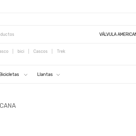
VÁLVULA AMERICA
asco
bici
Cascos
Trek
ICICLETA DE MONTAÑA SPECIALIZED ROCKHOPPER SPORT NEW 29 VE
Bicicletas
Llantas
ICANA