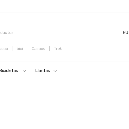
RU
asco
bici
Cascos
Trek
ICICLETA DE MONTAÑA SPECIALIZED ROCKHOPPER SPORT NEW 29 VE
Bicicletas
Llantas