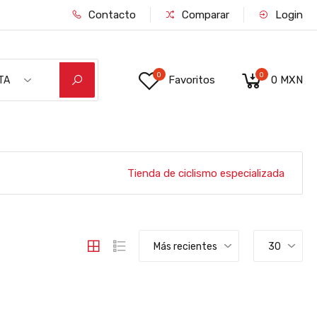
Contacto
Comparar
Login
0
0
Favoritos
0 MXN
TA
RDE/NEGRO M
Tienda de ciclismo especializada
Más recientes
30