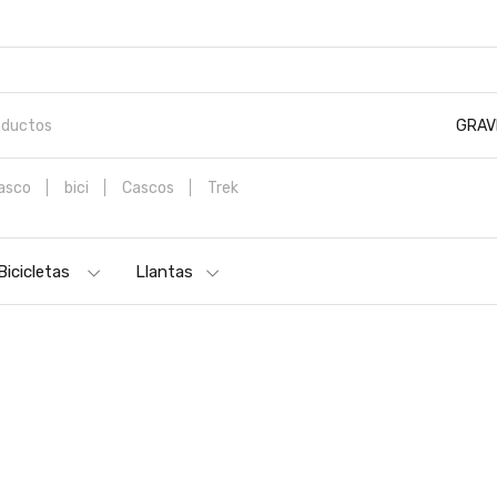
GRAV
asco
bici
Cascos
Trek
ICICLETA DE MONTAÑA SPECIALIZED ROCKHOPPER SPORT NEW 29 VE
Bicicletas
Llantas